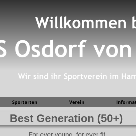
Sportarten
Verein
Informa
Best Generation (50+)
For ever young, for ever fit.