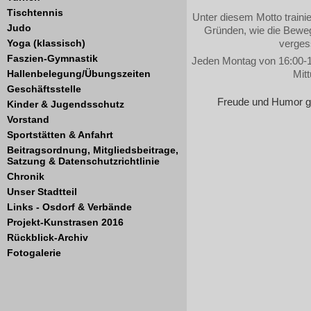
Tischtennis
Unter diesem Motto traini
Judo
Gründen, wie die Bewegl
Yoga (klassisch)
verges
Faszien-Gymnastik
Jeden Montag von 16:00-17:
Hallenbelegung/Übungszeiten
Mit
Geschäftsstelle
Freude und Humor geh
Kinder & Jugendsschutz
Vorstand
Sportstätten & Anfahrt
Beitragsordnung, Mitgliedsbeitrage,
Satzung & Datenschutzrichtlinie
Chronik
Unser Stadtteil
Links - Osdorf & Verbände
Projekt-Kunstrasen 2016
Rückblick-Archiv
Fotogalerie